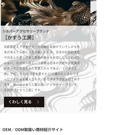
シルバーアクセサリーブランド
［​かすう工房］
伝統意匠とアクセサリーとの融合垢抜けていてしかも色
気があること粋に人生を楽しむには、日本の伝統的文化
や日本人の愛してきた芸術の数々を大切にしなければな
らない。なぜなら粋という言葉は日本の芸術や自然風景
があってこそ生まれた言葉だからである。『かすう工
房』では、そんな”日本を愛する心”と魂のたくさんつま
ったアイテムを職人たちが、全て手作りで仕上げており
ます。想いのこもった質の高いアクセサリーブランド、
それが『かすう工房』です。
くわしく見る
OEM／ODM取扱い商材紹介サイト