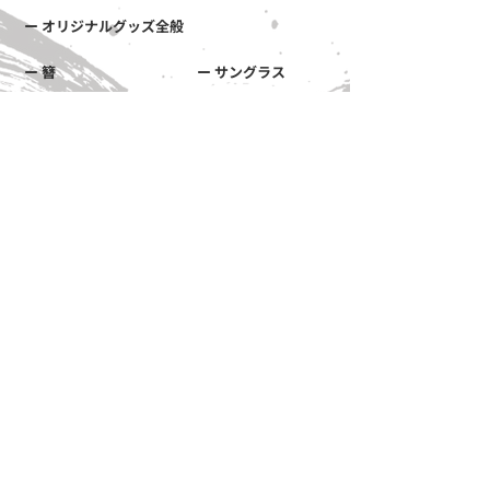
ー オリジナルグッズ全般
ー 簪
ー サングラス
ー 傘
ー レザー
ー 天然石ブレスレット
ー ジュエリーボックス
ー 徽章・ピンバッチ
採用情報
ー かんざし屋wagoro
ー かすう工房
ー 北斎グラフィック
自社ブランド関連サイト
ー The Ichi
運営会社（株式会社和心/代表取締役 森 智宏）