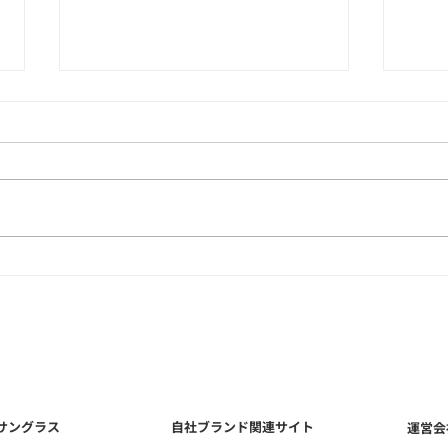
"キズ"じゃなくて"個性"！天
天然
然石の内包物（インクルージ
作｜
ョン）の不思議な魅力！天然
ジナ
石のOEMは和心へ
作は
 サングラス
自社ブランド関連サイト
運営会