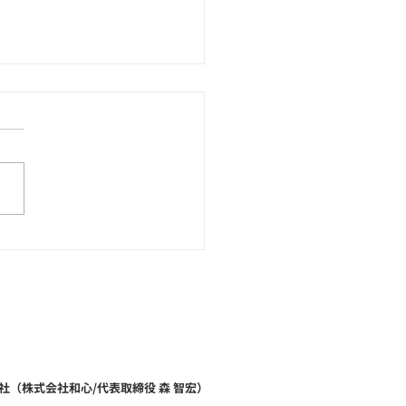
石ブレスレットのOEM制
意味もデザインも“オリ
ル”で！天然石のOEM制
和心へ！
社（株式会社和心/代表取締役 森 智宏）