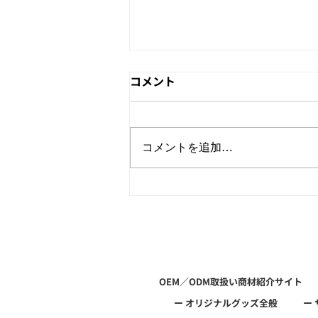
コメント
コメントを追加…
天然石・数珠・ブレスレット
OEM制作なら和心へ♪｜和雑
貨・アーティストグッズ製造
対応☆
OEM／ODM取扱い商材紹介サイト
ー オリジナルグッズ全般
ー