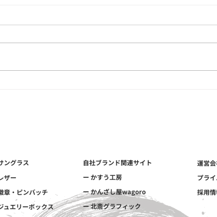
"キズ"じゃなくて"個性"！天
天然
然石の内包物（インクルージ
作｜
ョン）の不思議な魅力！天然
ジナ
石のOEMは和心へ
作は
 サングラス
自社ブランド関連サイト
運営会
ー かすう工房
 レザー
プライ
ー かんざし屋wagoro
 徽章・ピンバッチ
採用情
ー 北斎グラフィック
 ジュエリーボックス