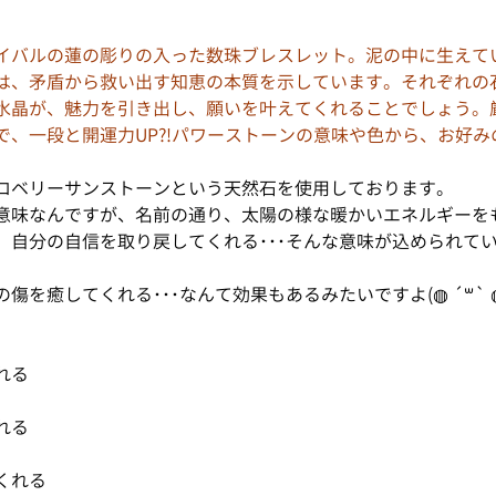
イバルの蓮の彫りの入った数珠ブレスレット。泥の中に生えて
は、矛盾から救い出す知恵の本質を示しています。それぞれの
水晶が、魅力を引き出し、願いを叶えてくれることでしょう。
で、一段と開運力UP?!パワーストーンの意味や色から、お好
ロベリーサンストーンという天然石を使用しております。
意味なんですが、名前の通り、太陽の様な暖かいエネルギーを
、自分の自信を取り戻してくれる･･･そんな意味が込められて
傷を癒してくれる･･･なんて効果もあるみたいですよ(◍ ´꒳` 
れる
れる
くれる