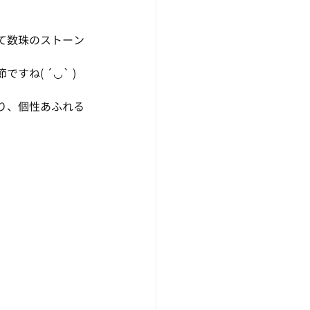
て数珠のストーン
ね( ´◡` )
り、個性あふれる