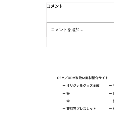
コメント
コメントを追加…
天然石・数珠・ブレスレット
OEM制作なら和心へ♪｜和雑
貨・アーティストグッズ製造
対応☆
OEM／ODM取扱い商材紹介サイト
ー オリジナルグッズ全般
ー
ー 簪
ー
ー 傘
ー
ー 天然石ブレスレット
ー