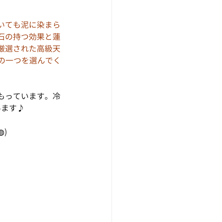
いても泥に染まら
石の持つ効果と蓮
厳選された高級天
みの一つを選んでく
もっています。冷
います♪
◍)