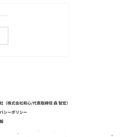
石ブレスレットのOEM制
意味もデザインも“オリ
ル”で！天然石のOEM制
和心へ！
社（株式会社和心/代表取締役 森 智宏）
バシーポリシー
報