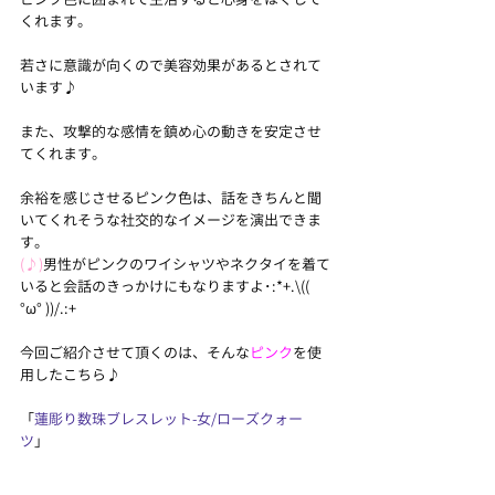
くれます。
若さに意識が向くので美容効果があるとされて
います♪
また、攻撃的な感情を鎮め心の動きを安定させ
てくれます。
余裕を感じさせるピンク色は、話をきちんと聞
いてくれそうな社交的なイメージを演出できま
す。
(♪)
男性がピンクのワイシャツやネクタイを着て
いると会話のきっかけにもなりますよ･:*+.\(( 
°ω° ))/.:+
今回ご紹介させて頂くのは、そんな
ピンク
を使
用したこちら♪
「
蓮彫り数珠ブレスレット-女/ローズクォー
ツ
」  