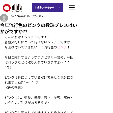
お問い合わせ
法人営業部 株式会社和心
今年流行色のピンクの数珠ブレスはい
かがですか??
こんにちは！シュシュです！！
普段流行りについて行けないシュシュですが、
今回は付いていきたい！！流行色の
ピンク
！
今日ご紹介するようなアクセサリー含め、今回
はバックなどに取り入れていきますよ〜(*´꒳
`*)！
ピンクは身につけているだけで幸せな気分にな
れますよね(*´ー｀*)♡
《色の効果》
ピンクには、恋愛、健康、若さ、美容、解放と
いう色のご利益があるそうです！
ピンク色に囲まれて生活すると心身をほぐして