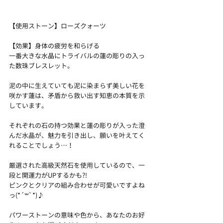
【使用ストーン】ローズクォーツ
【効果】身体の疲労を和らげる
一番大きな水晶にトライバルの蓮の彫りの入っ
た数珠ブレスレット。
泥の中に生えていても泥に染まらず美しい花を
咲かす蓮は、矛盾から救い出す知恵の本質を示
しています。
それぞれの石の持つ効果と蓮の彫りが入った澄
んだ水晶が、魅力を引き出し、願いを叶えてく
れることでしょう…！
厳選された高級天然石を使用しているので、一
段と開運力がUPするかも?!
ピンクとクリアの組み合わせが可愛いですよね
っ(*´꒳`*)♪
パワーストーンの意味や色から、あなたのお好