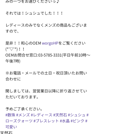
みの一つをお選びくださいっ♪
それでは！シュシュでした！！！
レディースのみでなくメンズの商品もございま
すので、
是非！！和心のOEM 
worgoHP
をご覧ください
(*’▽’*)！！
OEMお問合せ窓口:03-5785-3331(平日午前10時〜
午後7時)
※お電話・メールでの土日・祝日頂いたお問い
合わせに
関しましては、翌営業日以降に折り返させてい
ただいております。
予めご了承ください。
#数珠
#メンズ
#レディース
#天然石
#シュシュ
#
ローズクォーツ
#ブレスレット
#水晶
#ピンク
#
可愛い
天然石