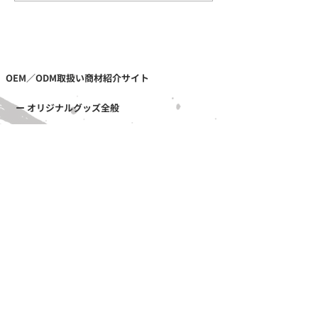
性"！天然石の内包物（イ
OEM制作｜意
ンクルージョン）の不思
ンも“オリジナル
議な魅力！天然石のOEM
然石のOEM制作
は和心へ
へ！
OEM／ODM取扱い商材紹介サイト
ー オリジナルグッズ全般
ー 簪
ー サングラス
ー 傘
ー レザー
ー 天然石ブレスレット
ー ジュエリーボックス
ー 徽章・ピンバッチ
採用情報
ー かんざし屋wagoro
ー かすう工房