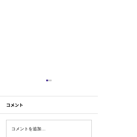
コメント
"キズ"じゃなくて"個
天然石ブレスレ
コメントを追加…