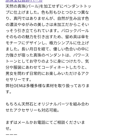
原採宝石首飾-パール
天然の真珠(パール)を加工せずにペンダントトッ
プに仕上げました。色も形もひとつひとつ異な
り、真円ではありませんが、自然が生み出す色
の濃淡やゆがみの美しさは未加工だからこそい
っそう引き立てられています。バロックパール
そのものの魅力を引き出すため、留め具は傘を
モチーフにデザインし、極力シンプルに仕上げ
ました。長い月日を経て、優しい色合いの中に
力強さが宿った真珠のペンダントは、パワース
トーンとしてお守りのように身につけたり、気
分や服装にあわせてコーディネートしたりと、
男女を問わず日常的にお楽しみいただけるアク
セサリーです。
弊社OEMは多種多様な素材を取り扱っておりま
す。
もちろん天然石とオリジナルパーツを組み合わ
せたアクセサリーも対応可能。
まずはメールかお電話にてご相談くださいま
せ。
ーーー