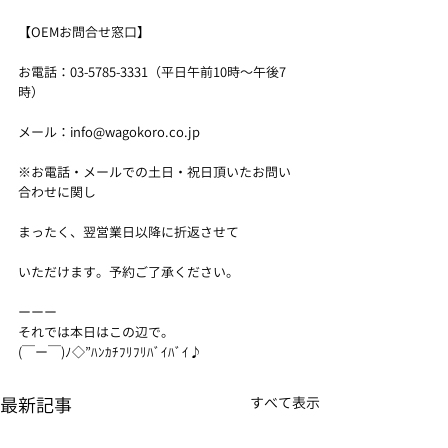
【OEMお問合せ窓口】
お電話：03-5785-3331（平日午前10時〜午後7
時）
メール：info@wagokoro.co.jp
※お電話・メールでの土日・祝日頂いたお問い
合わせに関し
まったく、翌営業日以降に折返させて
いただけます。予約ご了承ください。
ーーー
それでは本日はこの辺で。
(￣ー￣)ﾉ◇”ﾊﾝｶﾁﾌﾘﾌﾘﾊﾞｲﾊﾞｲ♪
最新記事
すべて表示